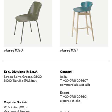
1090
1097
classy
classy
Et al. Divisione
Ifi S.p.A.
Contatti
Strada Selva Grossa, 28/30
Italia
61010 Tavullia (PU), Italy
T
+39 0721 203607
commerciale@et-al.it
Export
T
+39 0721 203601
export@et-al.it
Capitale Sociale
€ 1.580.490,00 i.v.
Reg. Imp. di Pesaro