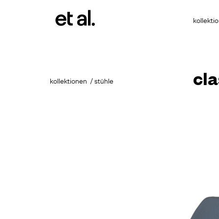
kollekti
cl
kollektionen
stühle