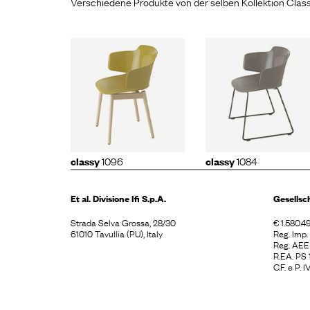
Verschiedene Produkte von der selben Kollektion Clas
class
ssy
1096
classy
1084
1086
1096
1084
classy
classy
Et al. Divisione
Ifi S.p.A.
Gesellsc
Strada Selva Grossa, 28/30
€ 1.580.49
61010 Tavullia (PU), Italy
Reg. Imp
Reg. AE
R.EA. PS
C.F. e P.