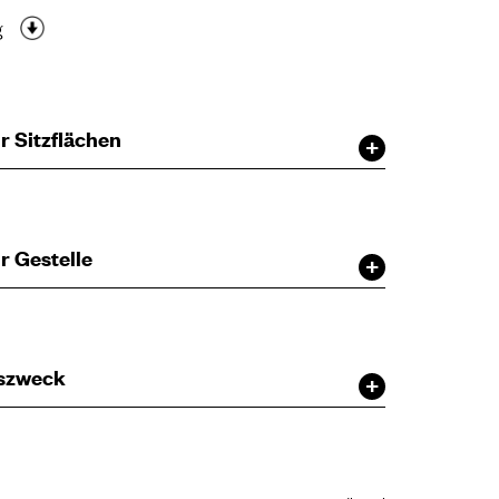
g
r Sitzflächen
r Gestelle
szweck