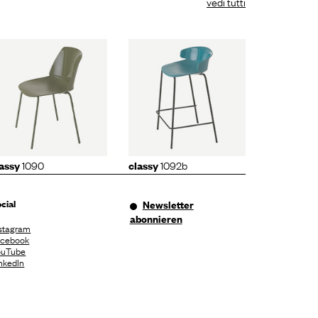
vedi tutti
classy
1092b
1090
1092b
lassy
classy
cial
Newsletter
abonnieren
stagram
acebook
ouTube
nkedIn