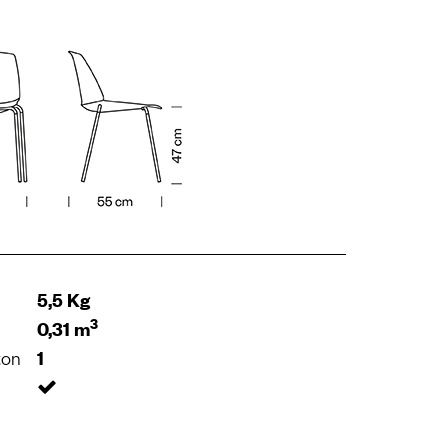
5,5 Kg
3
0,31 m
ton
1