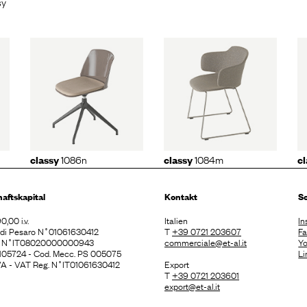
sy
y
classy
classy
1090
n
1084m
1086n
1084m
classy
classy
c
haftskapital
Kontakt
So
0,00 i.v.
Italien
In
. di Pesaro N˚01061630412
T
+39 0721 203607
F
E N˚IT08020000000943
commerciale@et-al.it
Y
 105724 - Cod. Mecc. PS 005075
Li
 IVA - VAT Reg. N˚IT01061630412
Export
T
+39 0721 203601
export@et-al.it