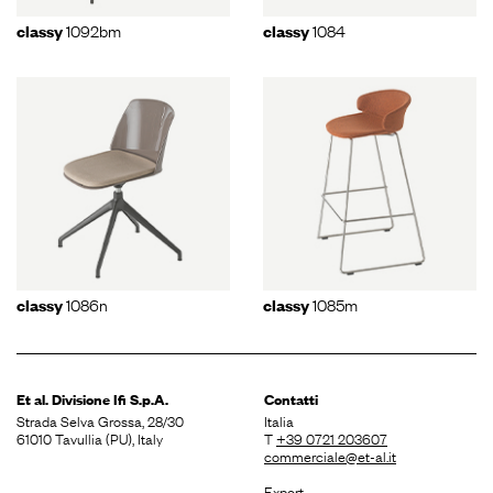
1092bm
1084
classy
classy
1086n
1085m
classy
classy
Et al. Divisione
Ifi S.p.A.
Contatti
Strada Selva Grossa, 28/30
Italia
61010 Tavullia (PU), Italy
T
+39 0721 203607
commerciale@et-al.it
Export