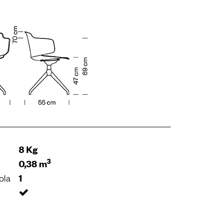
8 Kg
3
0,38 m
ola
1