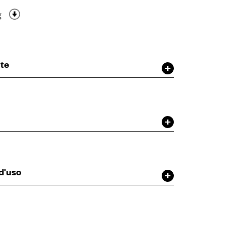
g
ute
d'uso