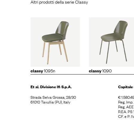
Altri prodotti della serie Classy
lassy
classy
1090
classy
1
095n
1095n
1090
classy
classy
Et al. Divisione
Ifi S.p.A.
Capitale 
Strada Selva Grossa, 28/30
€ 1.580.49
61010 Tavullia (PU), Italy
Reg. Imp
Reg. AE
R.EA. PS
C.F. e P.