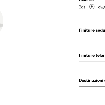
3ds
dw
Finiture sed
Finiture telai
Destinazioni 