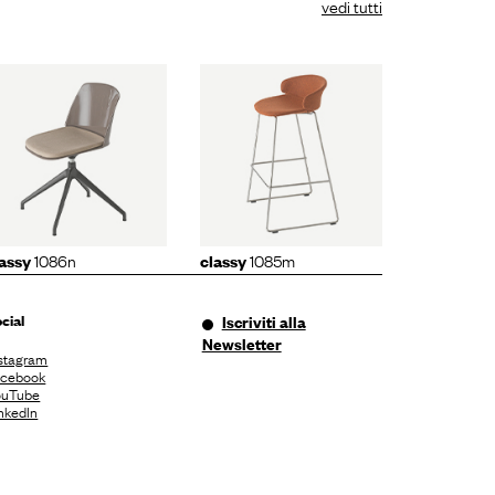
vedi tutti
classy
1085m
1086n
1085m
lassy
classy
cial
Iscriviti alla
Newsletter
stagram
acebook
ouTube
nkedIn