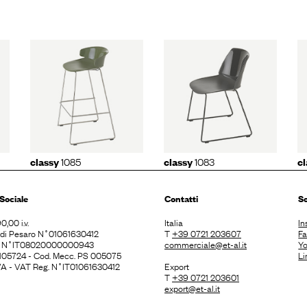
classy
085
classy
1083
1086n
1085
1083
classy
classy
c
Sociale
Contatti
So
0,00 i.v.
Italia
In
. di Pesaro N˚01061630412
T
+39 0721 203607
F
E N˚IT08020000000943
commerciale@et-al.it
Y
 105724 - Cod. Mecc. PS 005075
Li
 IVA - VAT Reg. N˚IT01061630412
Export
T
+39 0721 203601
export@et-al.it