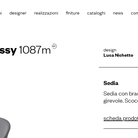
i
designer
realizzazioni
finiture
cataloghi
news
co
assy
1087m
design
Luca Nichetto
Sedia
Sedia con bracc
girevole. Scoc
scheda prodo