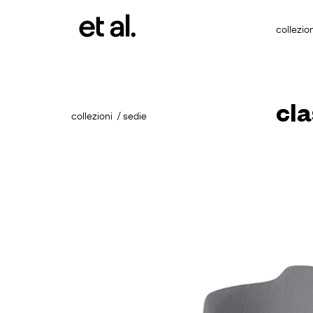
collezion
cl
collezioni
sedie