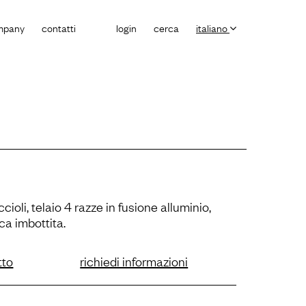
mpany
contatti
login
cerca
italiano
ioli, telaio 4 razze in fusione alluminio,
ca imbottita.
tto
richiedi informazioni