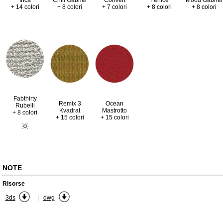
Inca
Chili Gabriel
Convert
Fenice
Mood Gabriel
+ 14 colori
+ 8 colori
+ 7 colori
+ 8 colori
+ 8 colori
Fabthirty
Remix 3
Ocean
Rubelli
Kvadrat
Mastrotto
+ 8 colori
+ 15 colori
+ 15 colori
NOTE
Risorse
|
3ds
dwg