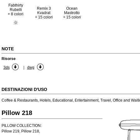
Fabthirty
Remix 3
Ocean
Rubelli
Kvadrat
Mastrotto
+ 8 colori
+ 15 colori
+ 15 colori
NOTE
Risorse
|
3ds
dwg
DESTINAZIONI D'USO
Coffee & Restaurants
,
Hotels
,
Educational
,
Entertainment
,
Travel
,
Office and Wait
Pillow 218
PILLOW COLLECTION:
Pillow 219, Pillow 218,