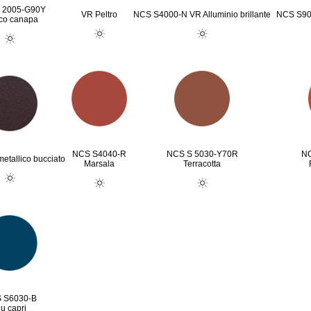
 2005-G90Y
VR Peltro
NCS S4000-N VR Alluminio brillante
NCS S90
co canapa
NCS S4040-R
NCS S 5030-Y70R
NC
etallico bucciato
Marsala
Terracotta
 S6030-B
lu capri