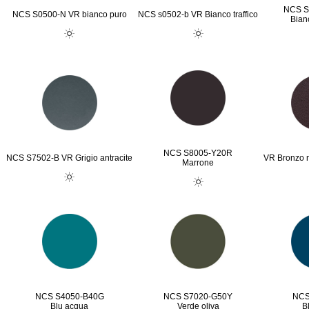
NCS S
NCS S0500-N VR bianco puro
NCS s0502-b VR Bianco traffico
Bian
NCS S8005-Y20R
NCS S7502-B VR Grigio antracite
VR Bronzo m
Marrone
NCS S4050-B40G
NCS S7020-G50Y
NCS
Blu acqua
Verde oliva
B