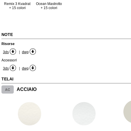
Remix 3 Kvadrat
Ocean Mastrotto
+ 15 colori
+ 15 colori
NOTE
Risorse
|
3ds
dwg
Accessori
|
3ds
dwg
TELAI
AC
ACCIAIO