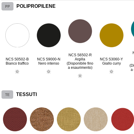
PP
POLIPROPILENE
NCS S6502-R
NCS S0502-B
NCS S9000-N
Argilla
NCS S3060-Y
Bianco traffico
Nero intenso
(Disponibile fino
Giallo curry
(D
a esaurimento)
a
TE
TESSUTI