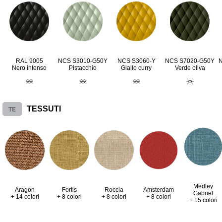
RAL 9005
NCS S3010-G50Y
NCS S3060-Y
NCS S7020-G50Y
Nero intenso
Pistacchio
Giallo curry
Verde oliva
TE
TESSUTI
Medley
Aragon
Fortis
Roccia
Amsterdam
Gabriel
+ 14 colori
+ 8 colori
+ 8 colori
+ 8 colori
+ 15 colori