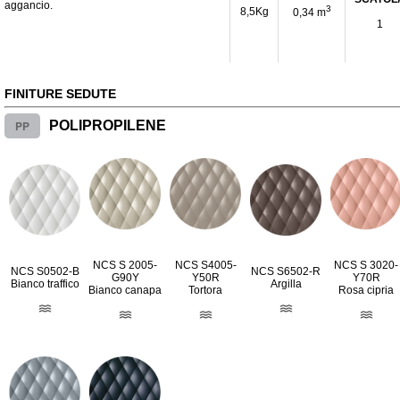
aggancio.
3
8,5Kg
0,34 m
1
FINITURE SEDUTE
PP
POLIPROPILENE
NCS S 2005-
NCS S4005-
NCS S 3020-
NCS S0502-B
NCS S6502-R
G90Y
Y50R
Y70R
Bianco traffico
Argilla
Bianco canapa
Tortora
Rosa cipria