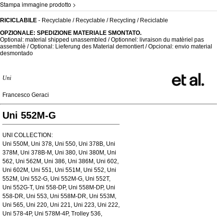
Stampa immagine prodotto >
RICICLABILE
- Recyclable / Recyclable / Recycling / Reciclable
OPZIONALE: SPEDIZIONE MATERIALE SMONTATO.
Optional: material shipped unassembled / Optionnel: livraison du matèriel pas
assemblè / Optional: Lieferung des Material demontiert / Opcional: envio material
desmontado
Uni
Francesco Geraci
Uni 552M-G
UNI COLLECTION:
Uni 550M, Uni 378, Uni 550, Uni 378B, Uni
378M, Uni 378B-M, Uni 380, Uni 380M, Uni
562, Uni 562M, Uni 386, Uni 386M, Uni 602,
Uni 602M, Uni 551, Uni 551M, Uni 552, Uni
552M, Uni 552-G, Uni 552M-G, Uni 552T,
Uni 552G-T, Uni 558-DP, Uni 558M-DP, Uni
558-DR, Uni 553, Uni 558M-DR, Uni 553M,
Uni 565, Uni 220, Uni 221, Uni 223, Uni 222,
Uni 578-4P, Uni 578M-4P, Trolley 536,