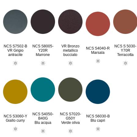
NCS S7502-B
NCS S8005-
VR Bronzo
NCS S 5030-
NCS S4040-R
VR Grigio
Y20R
metallico
Y70R
Marsala
antracite
Marrone
bucciato
Terracotta
NCS S4050-
NCS S7020-
NCS S3060-Y
NCS S6030-B
B40G
G50Y
Giallo curry
Blu capri
Blu acqua
Verde oliva