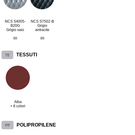
NCS S4005-
NCS S7502-B
B20G
Grigio
Grigio vaio
antracite
TE
TESSUTI
Alba
+ 8 colori
PP
POLIPROPILENE