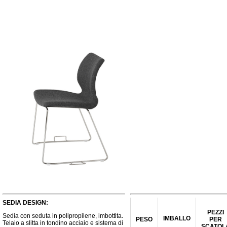
SEDIA DESIGN:
PEZZI
Sedia con seduta in polipropilene, imbottita.
IMBALLO
PESO
PER
Telaio a slitta in tondino acciaio e sistema di
SCATOL