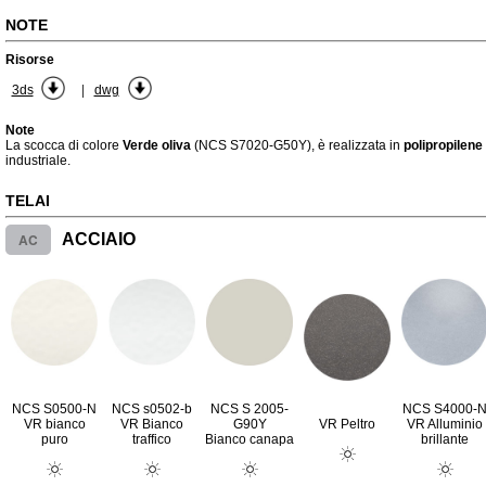
NOTE
Risorse
|
3ds
dwg
Note
La scocca di colore
Verde oliva
(NCS S7020-G50Y), è realizzata in
polipropilene
industriale.
TELAI
AC
ACCIAIO
NCS S0500-N
NCS s0502-b
NCS S 2005-
NCS S4000-
VR bianco
VR Bianco
G90Y
VR Peltro
VR Alluminio
puro
traffico
Bianco canapa
brillante