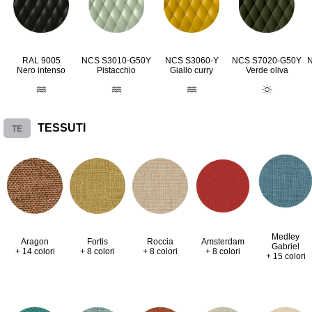
RAL 9005
NCS S3010-G50Y
NCS S3060-Y
NCS S7020-G50Y
Nero intenso
Pistacchio
Giallo curry
Verde oliva
TE
TESSUTI
Medley
Aragon
Fortis
Roccia
Amsterdam
Gabriel
+ 14 colori
+ 8 colori
+ 8 colori
+ 8 colori
+ 15 colori