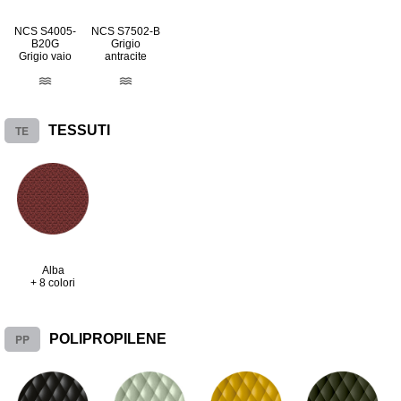
NCS S4005-
NCS S7502-B
B20G
Grigio
Grigio vaio
antracite
TE
TESSUTI
Alba
+ 8 colori
PP
POLIPROPILENE