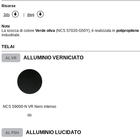
Risorse
|
3ds
dwg
Note
La scocca di colore
Verde oliva
(NCS S7020-G50Y), è realizzata in
polipropilene
industriale.
TELAI
AL VR
ALLUMINIO VERNICIATO
NCS S9000-N VR Nero intenso
AL PSH
ALLUMINIO LUCIDATO