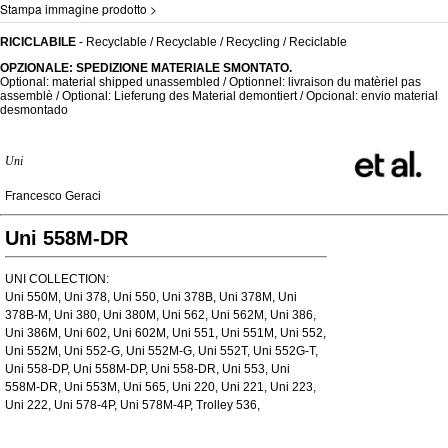
Stampa immagine prodotto >
RICICLABILE
- Recyclable / Recyclable / Recycling / Reciclable
OPZIONALE: SPEDIZIONE MATERIALE SMONTATO.
Optional: material shipped unassembled / Optionnel: livraison du matèriel pas
assemblè / Optional: Lieferung des Material demontiert / Opcional: envio material
desmontado
Uni
Francesco Geraci
Uni 558M-DR
UNI COLLECTION:
Uni 550M, Uni 378, Uni 550, Uni 378B, Uni 378M, Uni
378B-M, Uni 380, Uni 380M, Uni 562, Uni 562M, Uni 386,
Uni 386M, Uni 602, Uni 602M, Uni 551, Uni 551M, Uni 552,
Uni 552M, Uni 552-G, Uni 552M-G, Uni 552T, Uni 552G-T,
Uni 558-DP, Uni 558M-DP, Uni 558-DR, Uni 553, Uni
558M-DR, Uni 553M, Uni 565, Uni 220, Uni 221, Uni 223,
Uni 222, Uni 578-4P, Uni 578M-4P, Trolley 536,