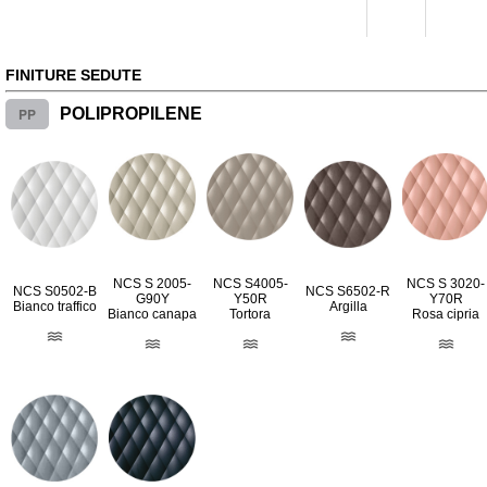
FINITURE SEDUTE
PP
POLIPROPILENE
NCS S 2005-
NCS S4005-
NCS S 3020-
NCS S0502-B
NCS S6502-R
G90Y
Y50R
Y70R
Bianco traffico
Argilla
Bianco canapa
Tortora
Rosa cipria