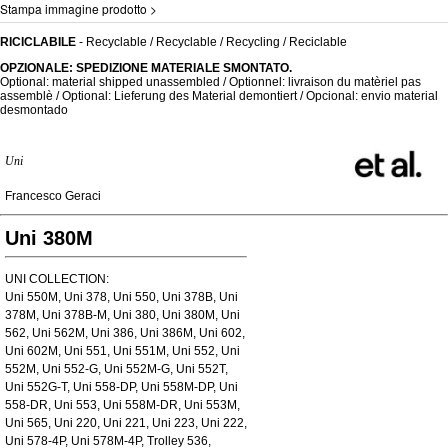
Stampa immagine prodotto >
RICICLABILE
- Recyclable / Recyclable / Recycling / Reciclable
OPZIONALE: SPEDIZIONE MATERIALE SMONTATO.
Optional: material shipped unassembled / Optionnel: livraison du matèriel pas
assemblè / Optional: Lieferung des Material demontiert / Opcional: envio material
desmontado
Uni
Francesco Geraci
Uni 380M
UNI COLLECTION:
Uni 550M, Uni 378, Uni 550, Uni 378B, Uni
378M, Uni 378B-M, Uni 380, Uni 380M, Uni
562, Uni 562M, Uni 386, Uni 386M, Uni 602,
Uni 602M, Uni 551, Uni 551M, Uni 552, Uni
552M, Uni 552-G, Uni 552M-G, Uni 552T,
Uni 552G-T, Uni 558-DP, Uni 558M-DP, Uni
558-DR, Uni 553, Uni 558M-DR, Uni 553M,
Uni 565, Uni 220, Uni 221, Uni 223, Uni 222,
Uni 578-4P, Uni 578M-4P, Trolley 536,