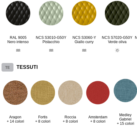
RAL 9005
NCS S3010-G50Y
NCS S3060-Y
NCS S7020-G50Y
Nero intenso
Pistacchio
Giallo curry
Verde oliva
TE
TESSUTI
Medley
Aragon
Fortis
Roccia
Amsterdam
Gabriel
+ 14 colori
+ 8 colori
+ 8 colori
+ 8 colori
+ 15 colori