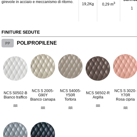
girevole in acciaio e meccanismo di ritorno.
3
19,2Kg
0,29 m
1
FINITURE SEDUTE
PP
POLIPROPILENE
NCS S 2005-
NCS S4005-
NCS S 3020-
NCS S0502-B
NCS S6502-R
G90Y
Y50R
Y70R
Bianco traffico
Argilla
Bianco canapa
Tortora
Rosa cipria