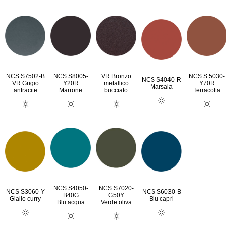
NCS S7502-B
NCS S8005-
VR Bronzo
NCS S 5030-
NCS S4040-R
VR Grigio
Y20R
metallico
Y70R
Marsala
antracite
Marrone
bucciato
Terracotta
NCS S4050-
NCS S7020-
NCS S3060-Y
NCS S6030-B
B40G
G50Y
Giallo curry
Blu capri
Blu acqua
Verde oliva