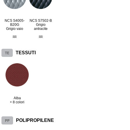
NCS S4005-
NCS S7502-B
B20G
Grigio
Grigio vaio
antracite
TE
TESSUTI
Alba
+ 8 colori
PP
POLIPROPILENE