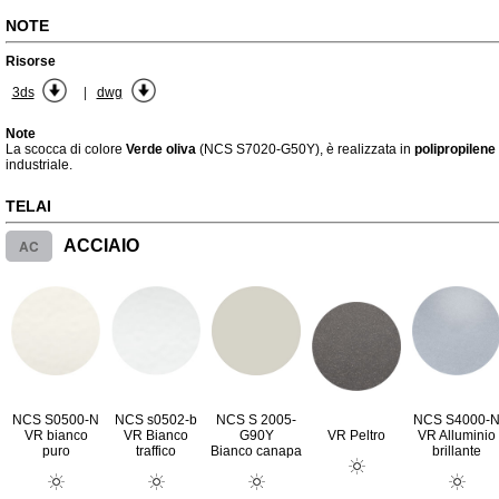
NOTE
Risorse
|
3ds
dwg
Note
La scocca di colore
Verde oliva
(NCS S7020-G50Y), è realizzata in
polipropilene
industriale.
TELAI
AC
ACCIAIO
NCS S0500-N
NCS s0502-b
NCS S 2005-
NCS S4000-
VR bianco
VR Bianco
G90Y
VR Peltro
VR Alluminio
puro
traffico
Bianco canapa
brillante