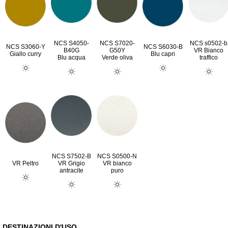
NCS S4050-
NCS S7020-
NCS s0502-b
NCS S3060-Y
NCS S6030-B
B40G
G50Y
VR Bianco
Giallo curry
Blu capri
Blu acqua
Verde oliva
traffico
NCS S7502-B
NCS S0500-N
VR Peltro
VR Grigio
VR bianco
antracite
puro
DESTINAZIONI D'USO