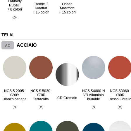
Fabthirty
Remix 3
Ocean
Rubelli
Kvadrat
Mastrotto
+ 8 colori
+ 15 colori
+ 15 colori
TELAI
AC
ACCIAIO
NCS S 2005-
NCS S 5030-
NCS S4000-N
NCS S3060-
G90Y
Y70R
VR Alluminio
Y80R
CR Cromato
Bianco canapa
Terracotta
brillante
Rosso Corall