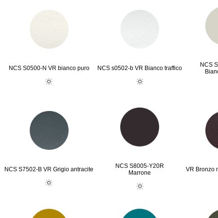
NCS S
NCS S0500-N VR bianco puro
NCS s0502-b VR Bianco traffico
Bian
NCS S8005-Y20R
NCS S7502-B VR Grigio antracite
VR Bronzo m
Marrone