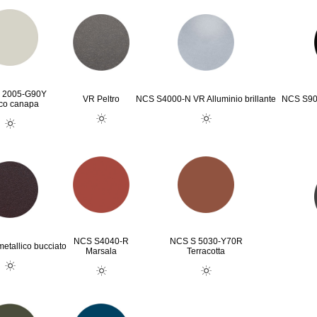
 2005-G90Y
VR Peltro
NCS S4000-N VR Alluminio brillante
NCS S90
co canapa
NCS S4040-R
NCS S 5030-Y70R
etallico bucciato
Marsala
Terracotta