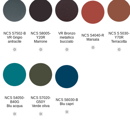
NCS S7502-B
NCS S8005-
VR Bronzo
NCS S 5030-
NCS S4040-R
VR Grigio
Y20R
metallico
Y70R
Marsala
antracite
Marrone
bucciato
Terracotta
NCS S4050-
NCS S7020-
NCS S6030-B
B40G
G50Y
Blu capri
Blu acqua
Verde oliva