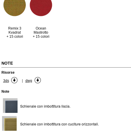
Remix 3
Ocean
Kvadrat
Mastrotto
+ 15 colori
+ 15 colori
NOTE
Risorse
|
3ds
dwg
Note
Schienale con imbottitura liscia.
Schienale con imbottitura con cuciture orizzontali.