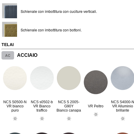
Schienale con imbottitura con cuciture verticali.
Schienale con imbottitura con bottoni.
TELAI
AC
ACCIAIO
NCS S0500-N
NCS s0502-b
NCS S 2005-
NCS S4000-
VR bianco
VR Bianco
G90Y
VR Peltro
VR Alluminio
puro
traffico
Bianco canapa
brillante