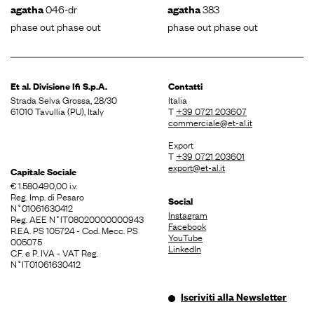
046-dr
383
agatha
agatha
phase out phase out
phase out phase out
Et al. Divisione
Ifi S.p.A.
Contatti
Strada Selva Grossa, 28/30
Italia
61010 Tavullia (PU), Italy
T
+39 0721 203607
commerciale@et-al.it
Export
T
+39 0721 203601
export@et-al.it
Capitale Sociale
€ 1.580.490,00 i.v.
Reg. Imp. di Pesaro
Social
N˚01061630412
Instagram
Reg. AEE N˚IT08020000000943
Facebook
R.EA. PS 105724 - Cod. Mecc. PS
YouTube
005075
LinkedIn
C.F. e P. IVA - VAT Reg.
N˚IT01061630412
Iscriviti alla Newsletter