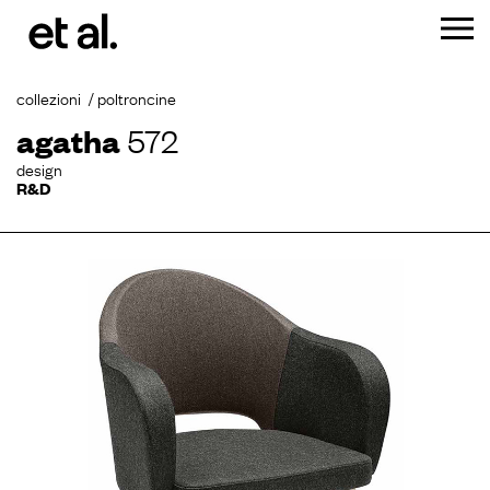
collezioni
poltroncine
agatha
572
design
R&D