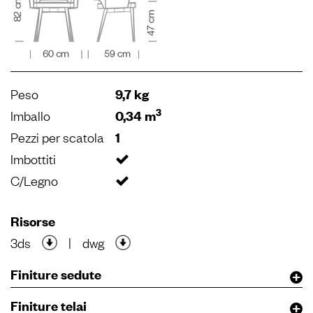
Peso
9,7 kg
3
Imballo
0,34 m
Pezzi per scatola
1
Imbottiti
C/Legno
Risorse
3ds
|
dwg
Finiture sedute
Finiture telai