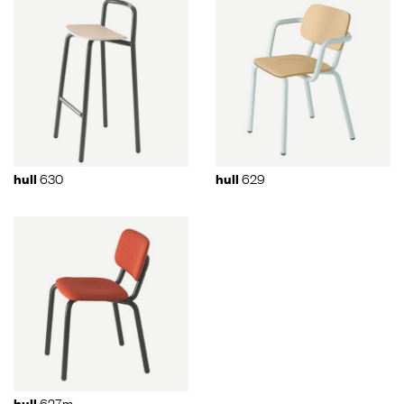
630
629
hull
hull
627m
hull