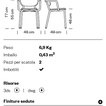
Peso
6,9 Kg
3
Imballo
0,43 m
Pezzi per scatola
2
Imbottiti
Risorse
3ds
|
dwg
Finiture sedute