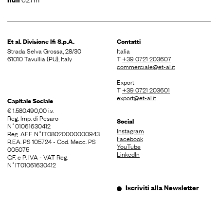
Et al. Divisione
Ifi S.p.A.
Contatti
Strada Selva Grossa, 28/30
Italia
61010 Tavullia (PU), Italy
T
+39 0721 203607
commerciale@et-al.it
Export
T
+39 0721 203601
export@et-al.it
Capitale Sociale
€ 1.580.490,00 i.v.
Reg. Imp. di Pesaro
Social
N˚01061630412
Instagram
Reg. AEE N˚IT08020000000943
Facebook
R.EA. PS 105724 - Cod. Mecc. PS
YouTube
005075
LinkedIn
C.F. e P. IVA - VAT Reg.
N˚IT01061630412
Iscriviti alla Newsletter