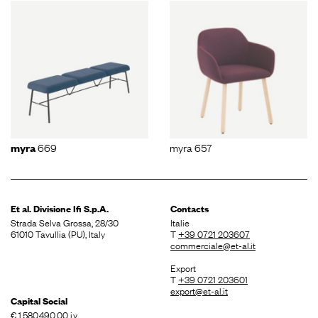
669
myra 657
myra
Et al. Divisione
Ifi S.p.A.
Contacts
Strada Selva Grossa, 28/30
Italie
61010 Tavullia (PU), Italy
T
+39 0721 203607
commerciale@et-al.it
Export
T
+39 0721 203601
export@et-al.it
Capital Social
€ 1.580.490,00 i.v.