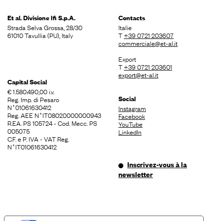
Et al. Divisione
Ifi S.p.A.
Contacts
Strada Selva Grossa, 28/30
Italie
61010 Tavullia (PU), Italy
T
+39 0721 203607
commerciale@et-al.it
Export
T
+39 0721 203601
export@et-al.it
Capital Social
€ 1.580.490,00 i.v.
Social
Reg. Imp. di Pesaro
N˚01061630412
Instagram
Reg. AEE N˚IT08020000000943
Facebook
R.EA. PS 105724 - Cod. Mecc. PS
YouTube
005075
LinkedIn
C.F. e P. IVA - VAT Reg.
N˚IT01061630412
Inscrivez-vous à la
newsletter