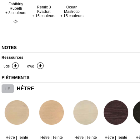
Fabthirty
Remix 3
Ocean
Rubelli
Kvadrat
Mastrotto
+ 8 couleurs
+ 15 couleurs
+ 15 couleurs
NOTES
Ressources
|
3ds
dwg
PIÈTEMENTS
LE
HÊTRE
Hêtre | Teinté
Hêtre | Teinté
Hêtre | Teinté
Hêtre | Teinté
Hê