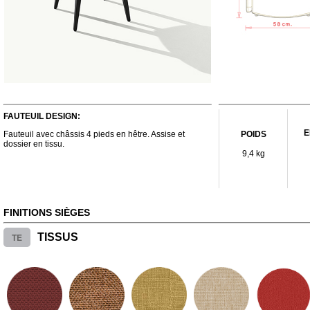
FAUTEUIL DESIGN:
E
Fauteuil avec châssis 4 pieds en hêtre. Assise et
POIDS
dossier en tissu.
9,4 kg
FINITIONS SIÈGES
TE
TISSUS