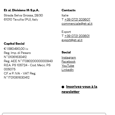
Et al. Divisione
Ifi S.p.A.
Contacts
Strada Selva Grossa, 28/30
Italie
61010 Tavullia (PU), Italy
T
+39 0721 203607
commerciale@et-al.it
Export
T
+39 0721 203601
export@et-al.it
Capital Social
€ 1.580.490,00 i.v.
Social
Reg. Imp. di Pesaro
N˚01061630412
Instagram
Reg. AEE N˚IT08020000000943
Facebook
R.EA. PS 105724 - Cod. Mecc. PS
YouTube
005075
LinkedIn
C.F. e P. IVA - VAT Reg.
N˚IT01061630412
Inscrivez-vous à la
newsletter