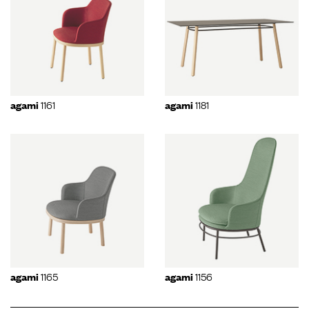
1161
1181
agami
agami
1165
1156
agami
agami