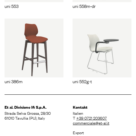
uni 553
uni 558m-dr
uni 386m
uni 552g-t
Et al. Divisione
Ifi S.p.A.
Kontakt
Strada Selva Grossa, 28/30
Italien
61010 Tavullia (PU), Italy
T
+39 0721 203607
commerciale@et-al.it
Export