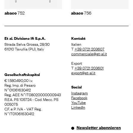
752
756
abaco
abaco
Et al. Divisione
Ifi S.p.A.
Kontakt
Strada Selva Grossa, 28/30
Italien
61010 Tavullia (PU), Italy
T
+39 0721 203607
commerciale@et-al.it
Export
T
+39 0721 203601
export@et-al.it
Gesellschaftskapital
€ 1.580.490,00 i.v.
Reg. Imp. di Pesaro
Social
N˚01061630412
Instagram
Reg. AEE N˚IT08020000000943
Facebook
R.EA. PS 105724 - Cod. Mecc. PS
YouTube
005075
LinkedIn
C.F. e P. IVA - VAT Reg.
N˚IT01061630412
Newsletter abonnieren