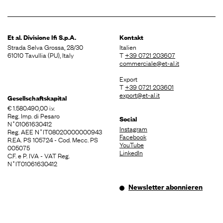
Et al. Divisione
Ifi S.p.A.
Kontakt
Strada Selva Grossa, 28/30
Italien
61010 Tavullia (PU), Italy
T
+39 0721 203607
commerciale@et-al.it
Export
T
+39 0721 203601
export@et-al.it
Gesellschaftskapital
€ 1.580.490,00 i.v.
Reg. Imp. di Pesaro
Social
N˚01061630412
Instagram
Reg. AEE N˚IT08020000000943
Facebook
R.EA. PS 105724 - Cod. Mecc. PS
YouTube
005075
LinkedIn
C.F. e P. IVA - VAT Reg.
N˚IT01061630412
Newsletter abonnieren