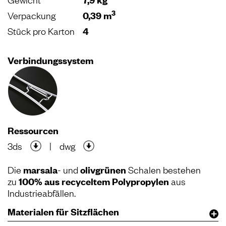
3
Verpackung
0,39 m
Stück pro Karton
4
Verbindungssystem
Ressourcen
3ds
|
dwg
Die
marsala
- und
olivgrünen
Schalen bestehen
zu
100% aus recyceltem Polypropylen
aus
Industrieabfällen.
Materialen für Sitzflächen