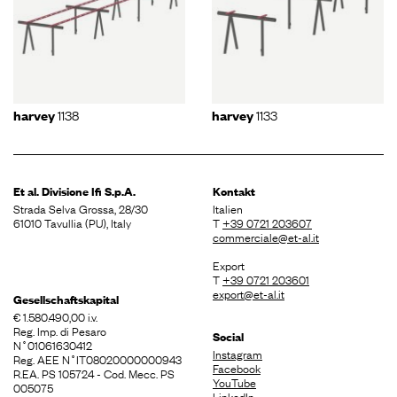
1138
1133
harvey
harvey
Et al. Divisione
Ifi S.p.A.
Kontakt
Strada Selva Grossa, 28/30
Italien
61010 Tavullia (PU), Italy
T
+39 0721 203607
commerciale@et-al.it
Export
T
+39 0721 203601
export@et-al.it
Gesellschaftskapital
€ 1.580.490,00 i.v.
Reg. Imp. di Pesaro
Social
N˚01061630412
Instagram
Reg. AEE N˚IT08020000000943
Facebook
R.EA. PS 105724 - Cod. Mecc. PS
YouTube
005075
LinkedIn