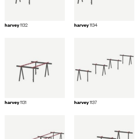
1132
1134
harvey
harvey
1131
1137
harvey
harvey