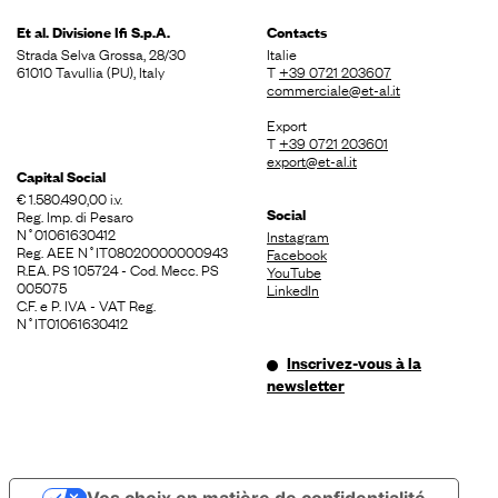
Et al. Divisione
Ifi S.p.A.
Contacts
Strada Selva Grossa, 28/30
Italie
61010 Tavullia (PU), Italy
T
+39 0721 203607
commerciale@et-al.it
Export
T
+39 0721 203601
export@et-al.it
Capital Social
€ 1.580.490,00 i.v.
Social
Reg. Imp. di Pesaro
N˚01061630412
Instagram
Reg. AEE N˚IT08020000000943
Facebook
R.EA. PS 105724 - Cod. Mecc. PS
YouTube
005075
LinkedIn
C.F. e P. IVA - VAT Reg.
N˚IT01061630412
Inscrivez-vous à la
newsletter