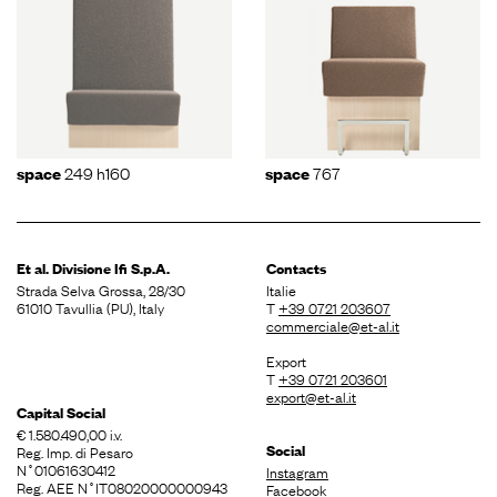
249 h160
767
space
space
Et al. Divisione
Ifi S.p.A.
Contacts
Strada Selva Grossa, 28/30
Italie
61010 Tavullia (PU), Italy
T
+39 0721 203607
commerciale@et-al.it
Export
T
+39 0721 203601
export@et-al.it
Capital Social
€ 1.580.490,00 i.v.
Social
Reg. Imp. di Pesaro
N˚01061630412
Instagram
Reg. AEE N˚IT08020000000943
Facebook