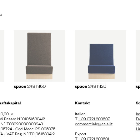
ce
49
space
249
space
243
h120
249 h160
249 h120
space
space
s
haftskapital
Kontakt
So
0,00 i.v.
Italien
In
. di Pesaro N˚01061630412
T
+39 0721 203607
F
E N˚IT08020000000943
commerciale@et-al.it
Y
 105724 - Cod. Mecc. PS 005075
Li
 IVA - VAT Reg. N˚IT01061630412
Export
T
+39 0721 203601