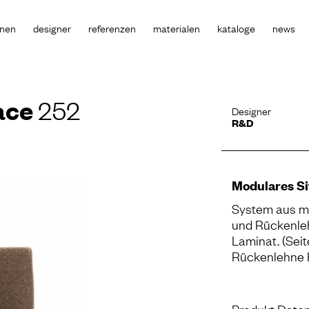
onen
designer
referenzen
materialen
kataloge
news
ace
252
Designer
R&D
Modulares S
System aus me
und Rückenleh
Laminat. (Seit
Rückenlehne 