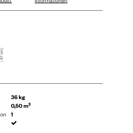
blatt
Informationen
36 kg
3
0,50 m
ton
1