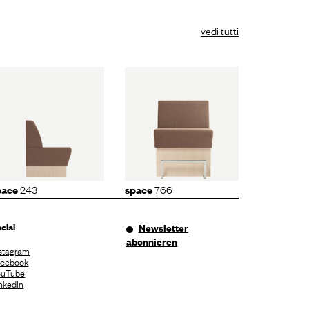
vedi tutti
space
766
243
766
pace
space
cial
Newsletter
abonnieren
stagram
acebook
ouTube
nkedIn