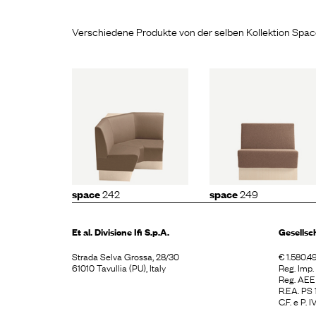
Verschiedene Produkte von der selben Kollektion Spa
space
2
ace
242
space
249
h160
242
249
space
space
Et al. Divisione
Ifi S.p.A.
Gesellsc
Strada Selva Grossa, 28/30
€ 1.580.49
61010 Tavullia (PU), Italy
Reg. Imp
Reg. AE
R.EA. PS
C.F. e P.