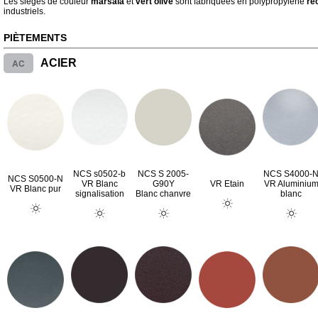
Les sièges de couleur
marsala
et
vert olive
sont fabriquées en polypropylène
re
industriels.
PIÈTEMENTS
AC
ACIER
NCS s0502-b
NCS S 2005-
NCS S4000-
NCS S0500-N
VR Blanc
G90Y
VR Etain
VR Aluminiu
VR Blanc pur
signalisation
Blanc chanvre
blanc