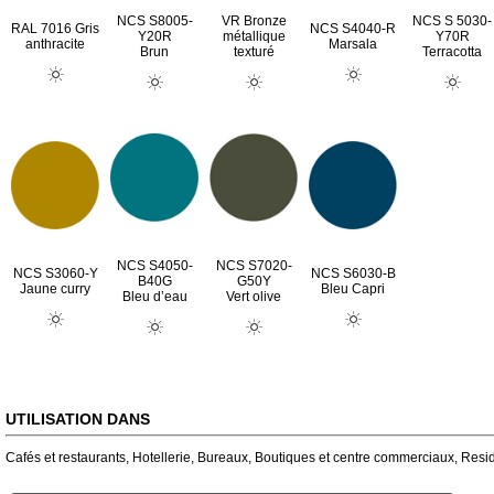
NCS S8005-
VR Bronze
NCS S 5030-
RAL 7016 Gris
NCS S4040-R
Y20R
métallique
Y70R
anthracite
Marsala
Brun
texturé
Terracotta
NCS S4050-
NCS S7020-
NCS S3060-Y
NCS S6030-B
B40G
G50Y
Jaune curry
Bleu Capri
Bleu d’eau
Vert olive
UTILISATION DANS
Cafés et restaurants
,
Hotellerie
,
Bureaux
,
Boutiques et centre commerciaux
,
Resid