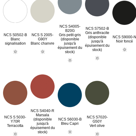
NCS S4005-
NCS S7502-B
B20G
Gris anthracite
NCS S0502-B
NCS S 2005-
Gris petit-gris
(disponible
NCS S9000-
Blanc
G90Y
(disponible
jusqu'à
Noir foncé
signalisation
Blanc chanvre
jusqu'à
épuisement du
épuisement du
stock)
stock)
NCS S4040-R
Marsala
NCS S 5030-
NCS S7020-
(disponible
NCS S6030-B
Y70R
G50Y
jusqu'à
Bleu Capri
Terracotta
Vert olive
épuisement du
stock)