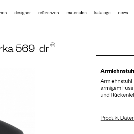
onen
designer
referenzen
materialen
kataloge
news
rka 569-dr
Armlehnstuh
Armlehnstuhl 
armigem Fussk
und Rückenle
Produkt Daten