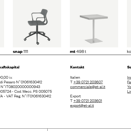
kontea 307
11
mt
498 t
1111
498 t
k
snap
mt
haftskapital
Kontakt
So
0,00 i.v.
Italien
In
. di Pesaro N˚01061630412
T
+39 0721 203607
F
E N˚IT08020000000943
commerciale@et-al.it
Y
 105724 - Cod. Mecc. PS 005075
Li
 IVA - VAT Reg. N˚IT01061630412
Export
T
+39 0721 203601
export@et-al.it