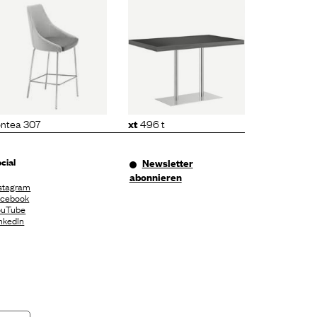
xt
496 t
ontea 307
496 t
xt
cial
Newsletter
abonnieren
stagram
acebook
ouTube
nkedIn