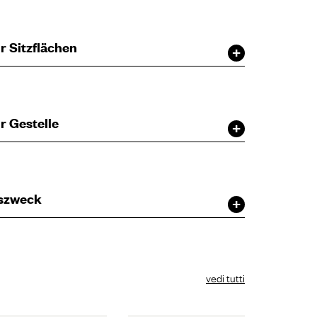
r Sitzflächen
r Gestelle
szweck
vedi tutti