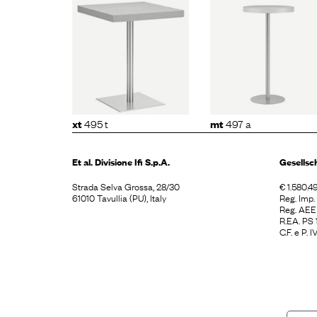
t
495 t
mt
497 a
snap
11
495 t
497 a
xt
mt
Et al. Divisione
Ifi S.p.A.
Gesellsc
Strada Selva Grossa, 28/30
€ 1.580.49
61010 Tavullia (PU), Italy
Reg. Imp
Reg. AE
R.EA. PS
C.F. e P.