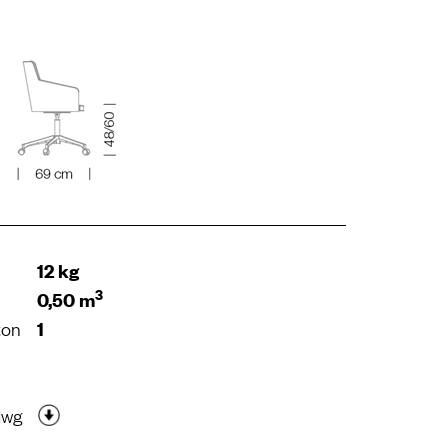
12 kg
3
0,50 m
ton
1
dwg