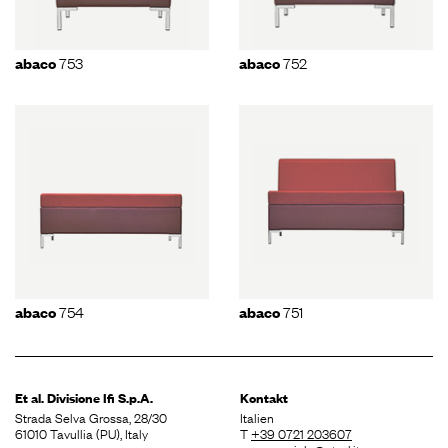
753
752
abaco
abaco
754
751
abaco
abaco
Et al. Divisione
Ifi S.p.A.
Kontakt
Strada Selva Grossa, 28/30
Italien
61010 Tavullia (PU), Italy
T
+39 0721 203607