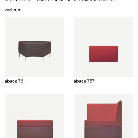
vedi tutti
761
757
abaco
abaco