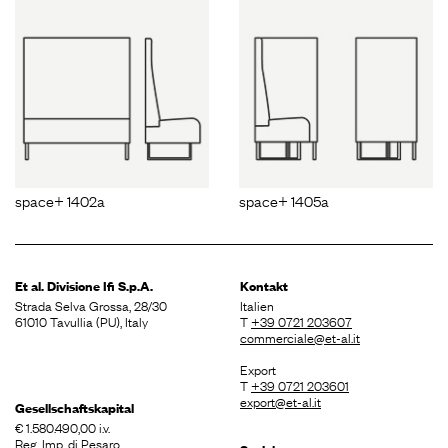
space+ 1402a
space+ 1405a
Et al. Divisione
Ifi S.p.A.
Kontakt
Strada Selva Grossa, 28/30
Italien
61010 Tavullia (PU), Italy
T
+39 0721 203607
commerciale@et-al.it
Export
T
+39 0721 203601
export@et-al.it
Gesellschaftskapital
€ 1.580.490,00 i.v.
Reg. Imp. di Pesaro