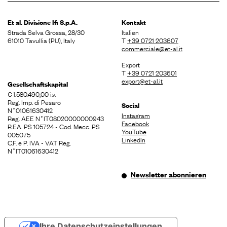
Et al. Divisione
Ifi S.p.A.
Kontakt
Strada Selva Grossa, 28/30
Italien
61010 Tavullia (PU), Italy
T
+39 0721 203607
commerciale@et-al.it
Export
T
+39 0721 203601
export@et-al.it
Gesellschaftskapital
€ 1.580.490,00 i.v.
Reg. Imp. di Pesaro
Social
N˚01061630412
Instagram
Reg. AEE N˚IT08020000000943
Facebook
R.EA. PS 105724 - Cod. Mecc. PS
YouTube
005075
LinkedIn
C.F. e P. IVA - VAT Reg.
N˚IT01061630412
Newsletter abonnieren
Ihre Datenschutzeinstellungen